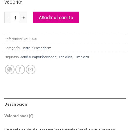
V600401
Espuma limpiadora purificante cantidad
Añadir al carrito
Referencia:
V600401
Categoría:
Institut Esthederm
Etiquetas:
Acné e imperfecciones
,
Faciales
,
Limpieza
Descripción
Valoraciones (0)
La perfección del tratamiento profesional en tus manos.