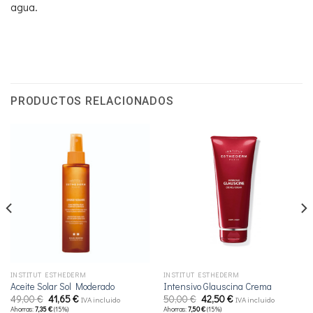
agua.
PRODUCTOS RELACIONADOS
INSTITUT ESTHEDERM
INSTITUT ESTHEDERM
Aceite Solar Sol Moderado
Intensivo Glauscina Crema
El
El
El
El
49,00
€
41,65
€
50,00
€
42,50
€
IVA incluido
IVA incluido
precio
precio
precio
precio
Ahorras:
7,35
€
(15%)
Ahorras:
7,50
€
(15%)