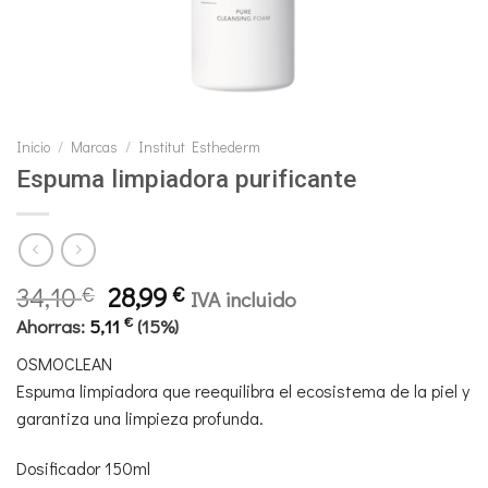
Inicio
/
Marcas
/
Institut Esthederm
Espuma limpiadora purificante
El
El
34,10
28,99
€
€
IVA incluido
precio
precio
€
Ahorras:
5,11
(15%)
original
actual
OSMOCLEAN
era:
es:
Espuma limpiadora que reequilibra el ecosistema de la piel y
34,10 €.
28,99 €.
garantiza una limpieza profunda.
Dosificador 150ml