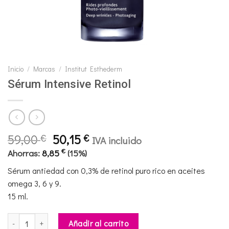
Inicio
/
Marcas
/
Institut Esthederm
Sérum Intensive Retinol
El
El
59,00
50,15
€
€
IVA incluido
precio
precio
€
Ahorras:
8,85
(15%)
original
actual
Sérum antiedad con 0,3% de retinol puro rico en aceites
era:
es:
omega 3, 6 y 9.
59,00 €.
50,15 €.
15 ml.
Sérum Intensive Retinol cantidad
Añadir al carrito