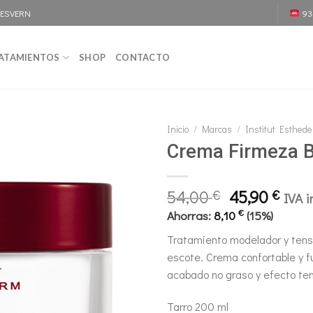
DESVERN
93
ATAMIENTOS
SHOP
CONTACTO
Inicio
/
Marcas
/
Institut Esthed
Crema Firmeza 
El
El
54,00
45,90
€
€
IVA i
precio
prec
€
Ahorras:
8,10
(15%)
original
actu
Tratamiento modelador y tens
era:
es:
escote. Crema confortable y 
54,00 €.
45,9
acabado no graso y efecto te
Tarro 200 ml