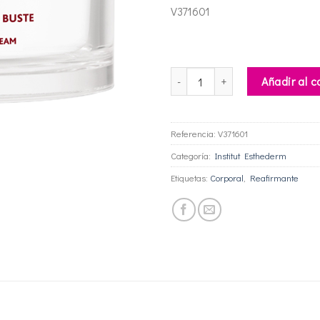
V371601
Crema Firmeza Busto cantidad
Añadir al c
Referencia:
V371601
Categoría:
Institut Esthederm
Etiquetas:
Corporal
,
Reafirmante