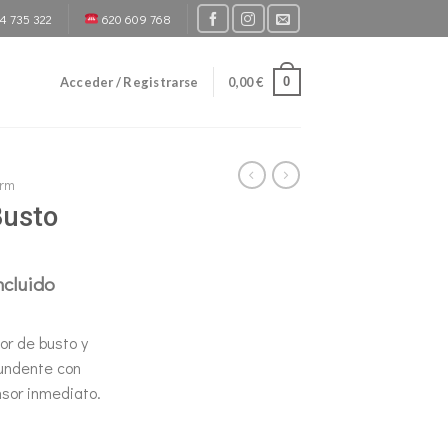
4 735 322
620 609 768
0
Acceder / Registrarse
0,00
€
erm
Busto
ncluido
io
al
or de busto y
fundente con
0 €.
nsor inmediato.