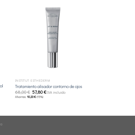
+
INSTITUT ESTHEDERM
ol
Tratamiento alisador contorno de ojos
El
El
68,00
€
57,80
€
IVA incluido
precio
precio
Ahorras:
10,20
€
(15%)
original
actual
era:
es:
68,00 €.
57,80 €.
ta