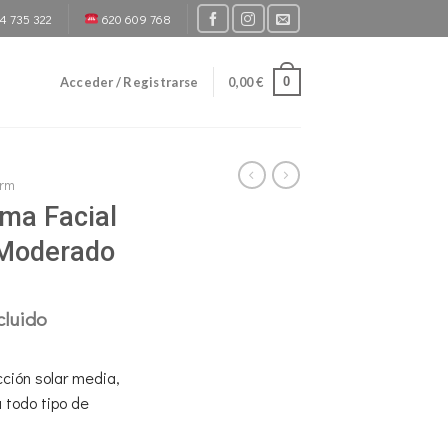
4 735 322
620 609 768
0
Acceder / Registrarse
0,00
€
erm
ma Facial
 Moderado
cluido
io
l
cción solar media,
 todo tipo de
 €.