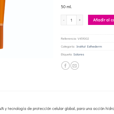
50 ml.
Bronz Repair Crema Facial Antiar
Añadir al c
Referencia:
V451002
Categoría:
Institut Esthederm
Etiqueta:
Solares
VA y tecnología de protección celular global, para una acción hidr