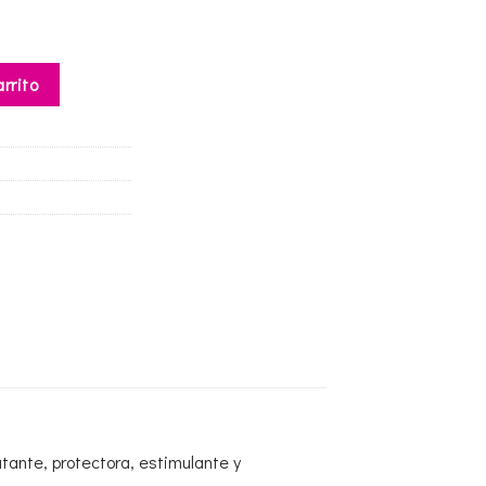
rugas Sol Moderado cantidad
arrito
atante, protectora, estimulante y