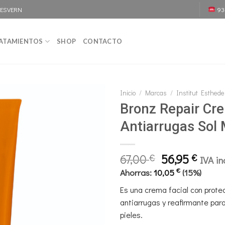
DESVERN
93
ATAMIENTOS
SHOP
CONTACTO
Inicio
/
Marcas
/
Institut Esthed
Bronz Repair Cre
Antiarrugas Sol
El
El
67,00
56,95
€
€
IVA in
precio
prec
€
Ahorras:
10,05
(15%)
original
actua
Es una crema facial con prote
era:
es:
antiarrugas y reafirmante para
67,00 €.
56,95
pieles.