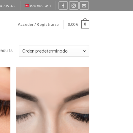
4 735 322
620 609 768
0
Acceder / Registrarse
0,00
€
results