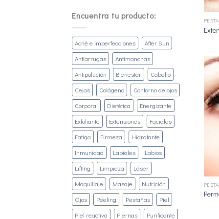
+
Encuentra tu producto:
PEST
Exte
Acné e imperfecciones
After Sun
Antiarrugas
Antimanchas
Antipolución
Bienestar
Cabello
Cejas
Colágeno
Contorno de ojos
Corporal
Dietética
Energizante
Exfoliante
Extensiones
Faciales
Fatiga
Firmeza
Hidratante
Inmunidad
Labiales
Labios
+
Lifting
Limpieza
Láser
Maquillaje
Masaje
Nutrición
PEST
Perm
Ojos
Peeling
Pestañas
Piel
Piel reactiva
Piernas
Purificante