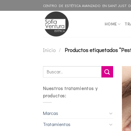
Skip
CENTRO DE ESTÉTICA AVANZADO EN SANT JUST 
to
content
HOME
TR
Inicio
/
Productos etiquetados “Pes
Buscar
por:
Nuestros tratamientos y
productos:
Marcas
Tratamientos