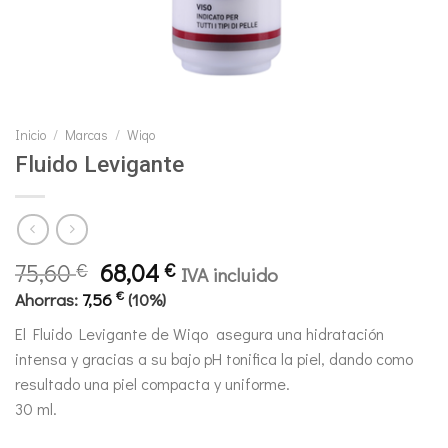
Inicio
/
Marcas
/
Wiqo
Fluido Levigante
El
El
75,60
68,04
€
€
IVA incluido
precio
precio
€
Ahorras:
7,56
(10%)
original
actual
El Fluido Levigante de Wiqo asegura una hidratación
era:
es:
intensa y gracias a su bajo pH tonifica la piel, dando como
75,60 €.
68,04 €.
resultado una piel compacta y uniforme.
30 ml.