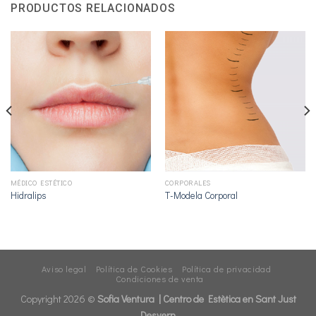
PRODUCTOS RELACIONADOS
MÉDICO ESTÉTICO
CORPORALES
Hidralips
T-Modela Corporal
Aviso legal
Política de Cookies
Política de privacidad
Condiciones de venta
Copyright 2026 ©
Sofia Ventura |
Centro de Estètica en Sant Just
Desvern