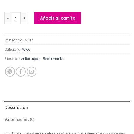
Fluido Levigante cantidad
Añadir al carrito
Referencia:
W01B
Categoría:
Wiqo
Etiquetas:
Antiarrugas
,
Reafirmante
Descripción
Valoraciones (0)
El Fluido Levigante (alisante) de WiQo estimula y regenera