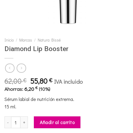
Inicio
/
Marcas
/
Natura Bissé
Diamond Lip Booster
El
El
62,00
55,80
€
€
IVA incluido
precio
precio
€
Ahorras:
6,20
(10%)
original
actual
Sérum labial de nutrición extrema.
era:
es:
15 ml.
62,00 €.
55,80 €.
Diamond Lip Booster cantidad
Añadir al carrito