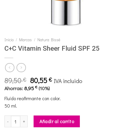
Inicio
/
Marcas
/
Natura Bissé
C+C Vitamin Sheer Fluid SPF 25
El
El
89,50
80,55
€
€
IVA incluido
precio
precio
€
Ahorras:
8,95
(10%)
original
actual
Fluido reafirmante con color.
era:
es:
50 ml.
89,50 €.
80,55 €.
C+C Vitamin Sheer Fluid SPF 25 cantidad
Añadir al carrito